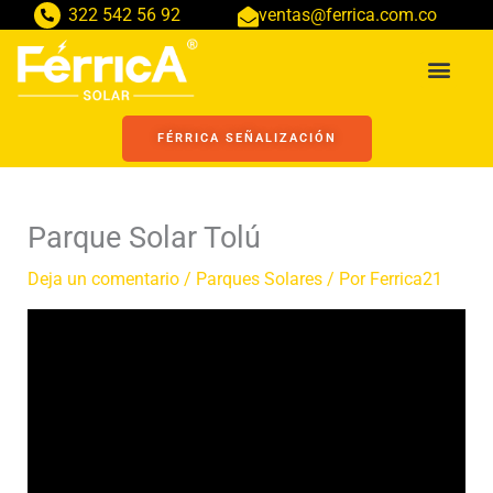
Ir
322 542 56 92
ventas@ferrica.com.co
al
Men
contenido
FÉRRICA SEÑALIZACIÓN
Parque Solar Tolú
Deja un comentario
/
Parques Solares
/ Por
Ferrica21