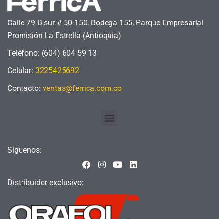
Calle 79 B sur # 50-150, Bodega 155, Parque Empresarial
Promisión La Estrella (Antioquia)
Teléfono: (604) 604 59 13
Celular:
3225425692
Contacto:
ventas@ferrica.com.co
Menu
Síguenos:
F
I
Y
L
a
n
o
i
c
s
u
n
Distribuidor exclusivo:
e
t
t
k
b
a
u
e
o
g
b
d
o
r
e
i