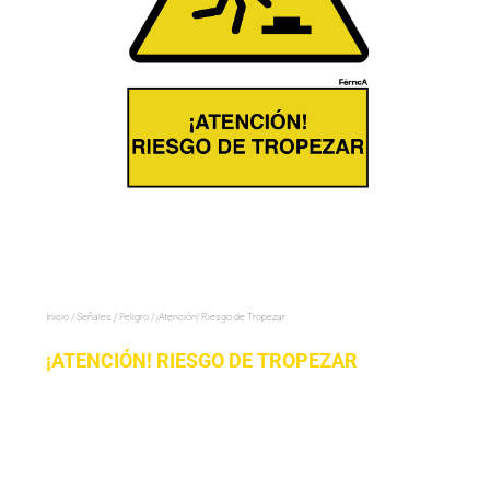
Inicio
/
Señales
/
Peligro
/ ¡Atención! Riesgo de Tropezar
¡ATENCIÓN! RIESGO DE TROPEZAR
¡Atención!
Riesgo