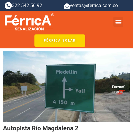
Ir
322 542 56 92
ventas@ferrica.com.co
al
contenido
Men
FÉRRICA SOLAR
Autopista Río Magdalena 2