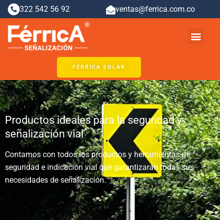
Ir
322 542 56 92
ventas@ferrica.com.co
al
contenido
Men
FÉRRICA SOLAR
Productos ideales para la seguridad y
señalización vial
Contamos con todos los productos y herramientas de
seguridad e indicación vial que garantizarán todas sus
necesidades de señalización.