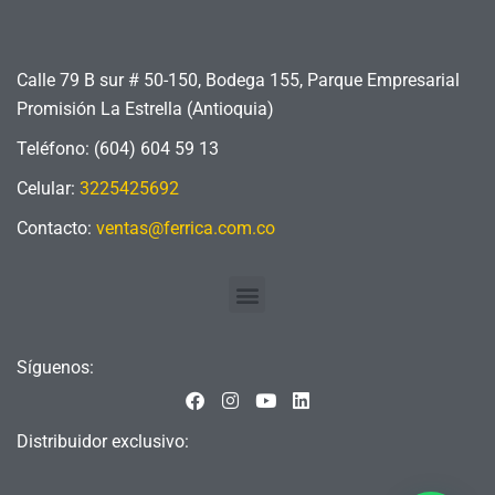
Calle 79 B sur # 50-150, Bodega 155, Parque Empresarial
Promisión La Estrella (Antioquia)
Teléfono: (604) 604 59 13
Celular:
3225425692
Contacto:
ventas@ferrica.com.co
Menu
Síguenos:
F
I
Y
L
a
n
o
i
c
s
u
n
Distribuidor exclusivo:
e
t
t
k
b
a
u
e
o
g
b
d