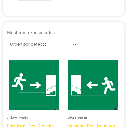
Mostrando 7 resultados
Advertencia
Advertencia
Escaleras Des. Derecha
Escaleras Des. Izquierda