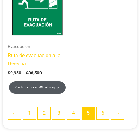
through
$38,500
Evacuación
Ruta de evacuacion a la
Derecha
$
9,950
–
$
38,500
Cotiza vía Whatsapp
←
1
2
3
4
5
6
→