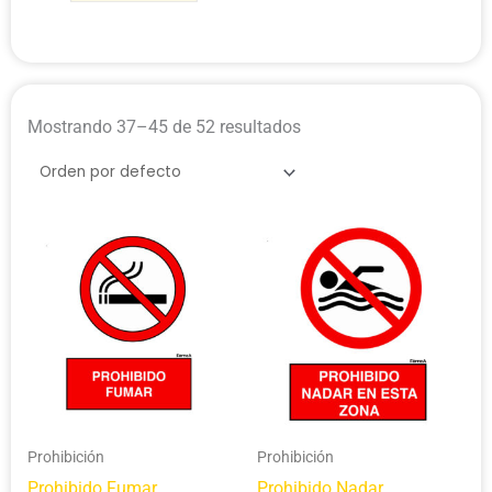
Mostrando 37–45 de 52 resultados
Price
Price
range:
range:
$9,950
$9,950
through
through
$38,500
$38,500
Prohibición
Prohibición
Prohibido Fumar
Prohibido Nadar