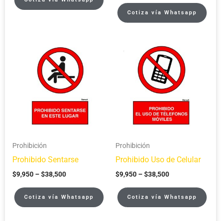
Cotiza vía Whatsapp
Price
Price
range:
range:
$9,950
$9,950
through
through
$38,500
$38,500
Prohibición
Prohibición
Prohibido Sentarse
Prohibido Uso de Celular
$
9,950
–
$
38,500
$
9,950
–
$
38,500
Cotiza vía Whatsapp
Cotiza vía Whatsapp