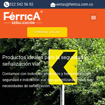
Ir
322 542 56 92
ventas@ferrica.com.co
al
contenido
Men
FÉRRICA SOLAR
Productos ideales para la seguridad y
señalización vial
Contamos con todos los productos y herramientas de
seguridad e indicación vial que garantizarán todas sus
necesidades de señalización.