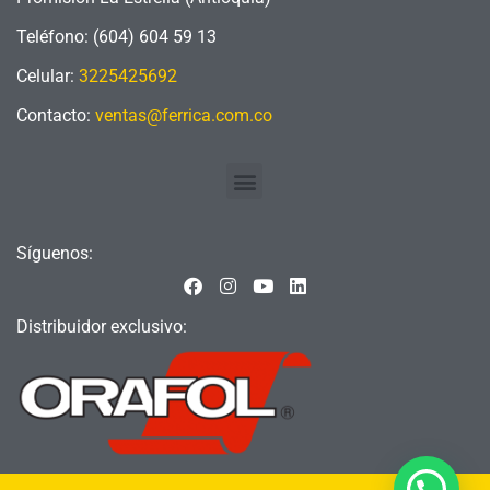
Teléfono: (604) 604 59 13
Celular:
3225425692
Contacto:
ventas@ferrica.com.co
Menu
Síguenos:
F
I
Y
L
a
n
o
i
c
s
u
n
Distribuidor exclusivo:
e
t
t
k
b
a
u
e
o
g
b
d
o
r
e
i
k
a
n
m