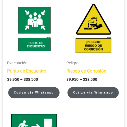
Price
Price
range:
range:
$9,950
$9,950
through
through
$38,500
$38,500
Evacuación
Peligro
Punto de Encuentro
Riesgo de Corrosión
$
9,950
–
$
38,500
$
9,950
–
$
38,500
Cotiza vía Whatsapp
Cotiza vía Whatsapp
Price
range:
$9,950