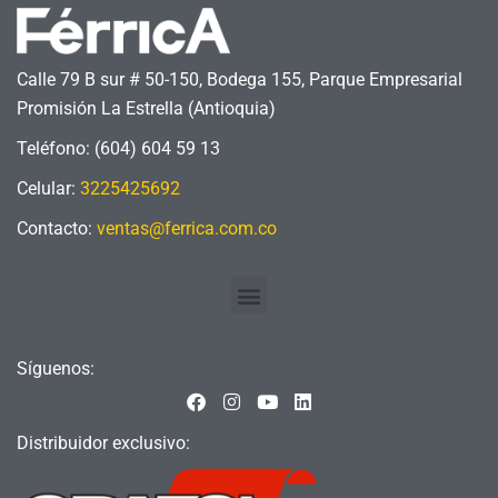
Calle 79 B sur # 50-150, Bodega 155, Parque Empresarial
Promisión La Estrella (Antioquia)
Teléfono: (604) 604 59 13
Celular:
3225425692
Contacto:
ventas@ferrica.com.co
Menu
Síguenos:
F
I
Y
L
a
n
o
i
c
s
u
n
Distribuidor exclusivo:
e
t
t
k
b
a
u
e
o
g
b
d