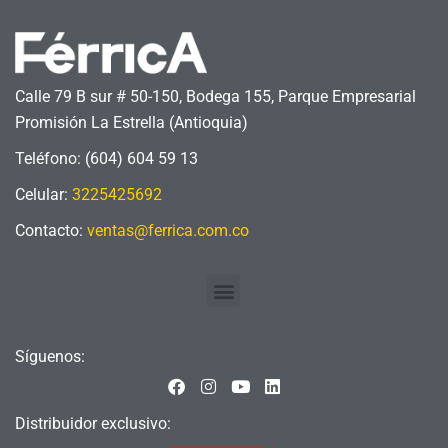
Calle 79 B sur # 50-150, Bodega 155, Parque Empresarial
Promisión La Estrella (Antioquia)
Teléfono: (604) 604 59 13
Celular:
3225425692
Contacto:
ventas@ferrica.com.co
Menu
Síguenos:
F
I
Y
L
a
n
o
i
c
s
u
n
Distribuidor exclusivo:
e
t
t
k