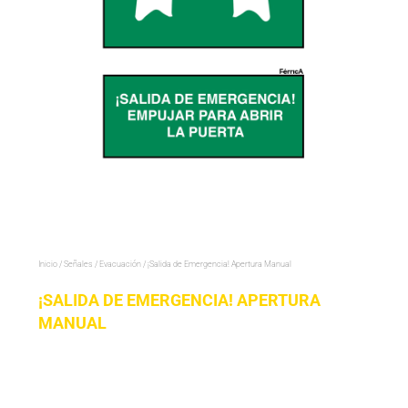
Inicio
/
Señales
/
Evacuación
/ ¡Salida de Emergencia! Apertura Manual
¡SALIDA DE EMERGENCIA! APERTURA
MANUAL
¡Salida