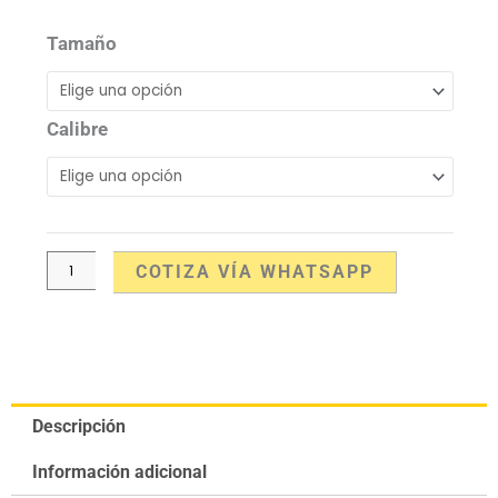
de
Emergencia!
Tamaño
Apertura
Manual
cantidad
Calibre
COTIZA VÍA WHATSAPP
Descripción
Información adicional