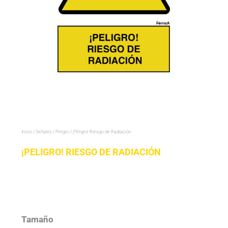
Inicio
/
Señales
/
Peligro
/ ¡Peligro! Riesgo de Radiación
¡PELIGRO! RIESGO DE RADIACIÓN
¡Peligro!
Riesgo
de
Tamaño